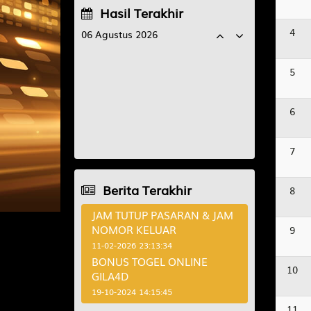
Hasil Terakhir
4
06 Agustus 2026
JAPAN
1
5
8
1
5
TAIWAN
6
9
6
0
MOROCCO00
7
9
8
2
6
NEWJERSEYDAY
7
2
9
1
7
Berita Terakhir
8
JAM TUTUP PASARAN & JAM
NOMOR KELUAR
9
11-02-2026 23:13:34
BONUS TOGEL ONLINE
10
GILA4D
19-10-2024 14:15:45
11