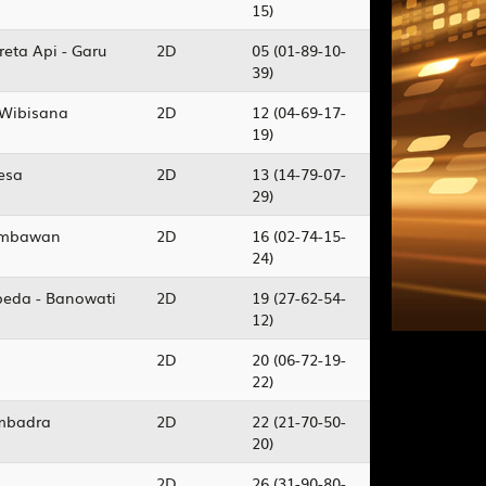
15)
eta Api - Garu
2D
05 (01-89-10-
39)
 Wibisana
2D
12 (04-69-17-
19)
kesa
2D
13 (14-79-07-
29)
Jembawan
2D
16 (02-74-15-
24)
epeda - Banowati
2D
19 (27-62-54-
12)
2D
20 (06-72-19-
22)
embadra
2D
22 (21-70-50-
20)
2D
26 (31-90-80-