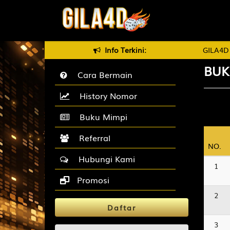
Selamat Datang di GILA4D, DOWNLOAD APLIKASI GILA4D UNT
Info Terkini:
BUK
Cara Bermain
History Nomor
Buku Mimpi
Referral
NO.
NO.
Hubungi Kami
1
Promosi
2
Daftar
3