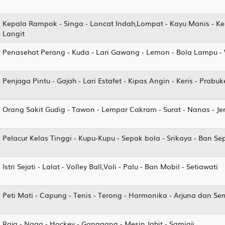
Kepala Rampok - Singa - Loncat Indah,Lompat - Kayu Manis - Ker
Langit
Penasehat Perang - Kuda - Lari Gawang - Lemon - Bola Lampu -
Penjaga Pintu - Gajah - Lari Estafet - Kipas Angin - Keris - Prabu
Orang Sakit Gudig - Tawon - Lempar Cakram - Surat - Nanas - 
Pelacur Kelas Tinggi - Kupu-Kupu - Sepak bola - Srikaya - Ban S
Istri Sejati - Lalat - Volley Ball,Voli - Palu - Ban Mobil - Setiawati
Peti Mati - Capung - Tenis - Terong - Harmonika - Arjuna dan S
Raja - Naga - Hockey - Ganggang - Mesin Jahit - Samiaji