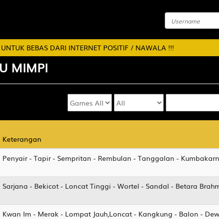
UK BEBAS DARI INTERNET POSITIF / NAWALA !!!
U
MIMPI
Keterangan
Keterangan
Penyair - Tapir - Sempritan - Rembulan - Tanggalan - Kumbakar
Sarjana - Bekicot - Loncat Tinggi - Wortel - Sandal - Betara Brah
Kwan Im - Merak - Lompat Jauh,Loncat - Kangkung - Balon - Dew