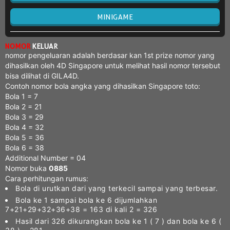
MINIGAME
NOMOR
KELUAR
nomor pengeluaran adalah berdasar kan 1st prize nomor yang
dihasilkan oleh 4D Singapore untuk melihat hasil nomor tersebut
bisa dilihat di GILA4D.
Contoh nomor bola angka yang dihasilkan Singapore toto:
Bola 1 = 7
Bola 2 = 21
Bola 3 = 29
Bola 4 = 32
Bola 5 = 36
Bola 6 = 38
Additional Number = 04
Nomor buka
0885
Cara perhitungan rumus:
Bola di urutkan dari yang terkecil sampai yang terbesar.
Bola ke 1 sampai bola ke 6 dijumlahkan
7+21+29+32+36+38 = 163 di kali 2 = 326
Hasil dari 326 dikurangkan bola ke 1 ( 7 ) dan bola ke 6 (