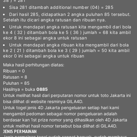
38 ) = 281
Sisa 281 ditambah additional number (04) = 285
Dari hasil 285, didapatkan 2 angka puluhan 85 tersebut.
Setelah itu dicari angka ratusan dan ribuan nya.
Untuk mendapat angka ratusan kita mengambil dari bola
ke 4 ( 32 ) ditambah bola ke 5 ( 36 ) jumlah = 68 kita ambil
ekor 8 ini sebagai angka untuk ratusan
Untuk mendapat angka ribuan kita mengambil dari bola
ke 2 ( 21 ) ditambah bola ke 3 ( 29 ) jumlah = 50 kita ambil
ekor 0 ini sebagai angka untuk ribuan
Maka hasil perhitungan diatas:
Ribuan = 0
Ratusan = 8
Puluhan = 85
Hasilnya = buka
0885
Untuk melihat hasil dari perputaran nomor untuk toto Jakarta ini
bisa dilihat di website resminya GILA4D.
Untuk togel jenis 4D Jakarta pengeluaran setiap hari kami
mengambil pedoman sebagai nomor pengeluaran adalah
berdasar kan 1st prize nomor yang dihasilkan oleh 4D Jakarta
untuk melihat hasil nomor tersebut bisa dilihat di GILA4D.
JENIS
PERMAINAN
Jenis permainan togel sudah sangat banyak, sudah membaur